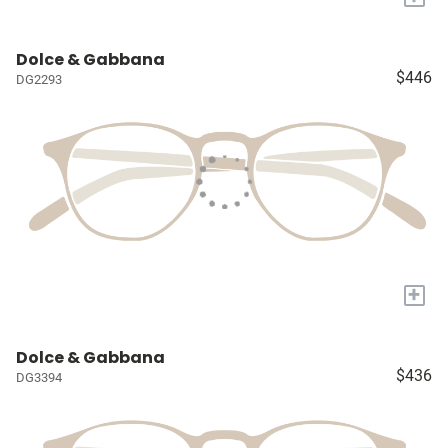
Dolce & Gabbana
$446
DG2293
+
Dolce & Gabbana
$436
DG3394