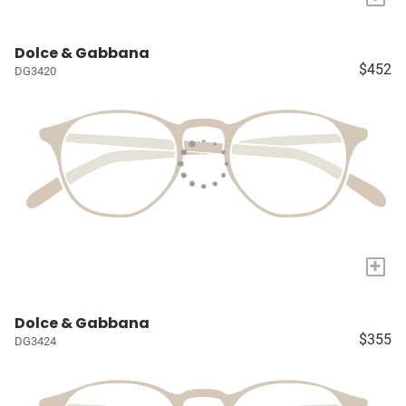
Dolce & Gabbana
$452
DG3420
+
Dolce & Gabbana
$355
DG3424