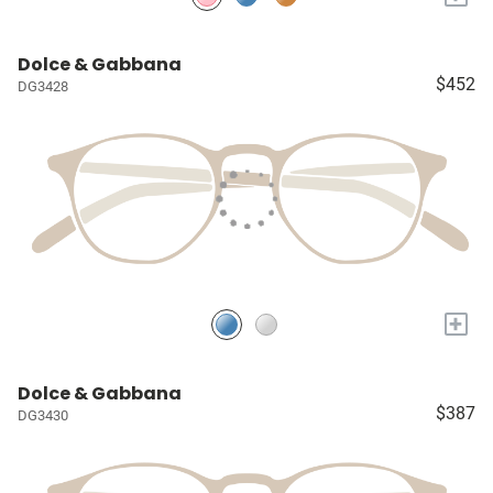
Dolce & Gabbana
$452
DG3428
+
Dolce & Gabbana
$387
DG3430