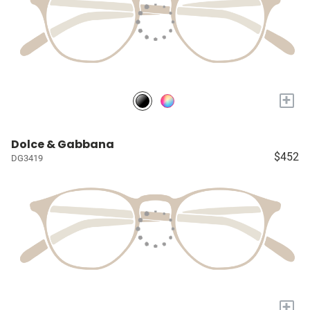
+
Dolce & Gabbana
$452
DG3419
+