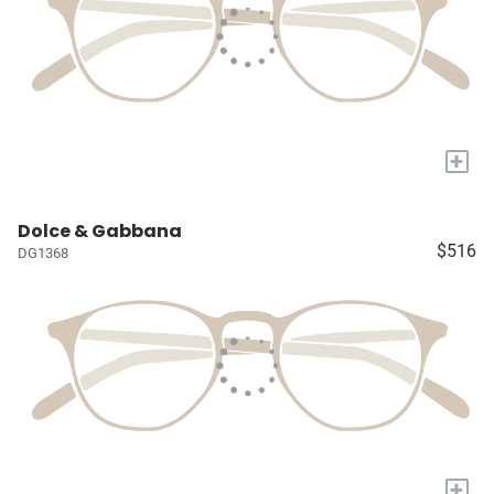
+
Dolce & Gabbana
$516
DG1368
+