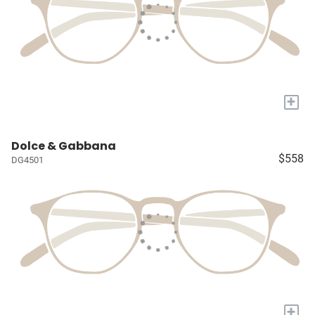
+
Dolce & Gabbana
$558
DG4501
+