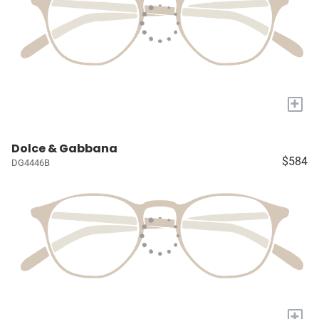
+
Dolce & Gabbana
$584
DG4446B
+