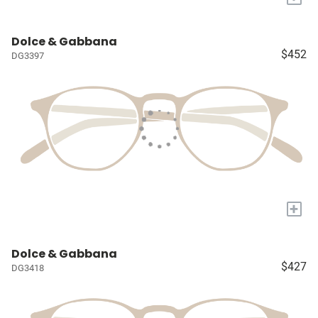
Dolce & Gabbana
$452
DG3397
+
Dolce & Gabbana
$427
DG3418