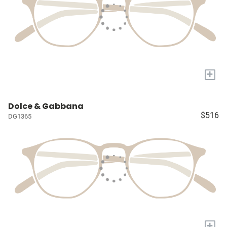
+
Dolce & Gabbana
$516
DG1365
+