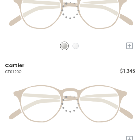
+
Cartier
$1,345
CT0120O
+