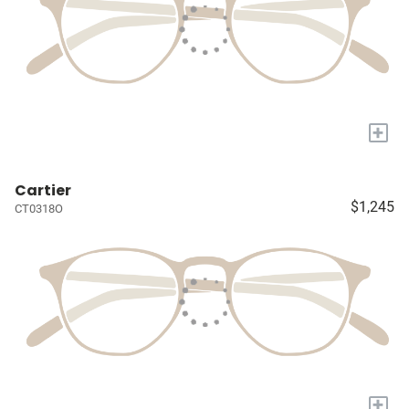
+
Cartier
$1,245
CT0318O
+