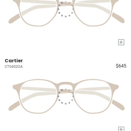
+
Cartier
$645
CT0452OA
+