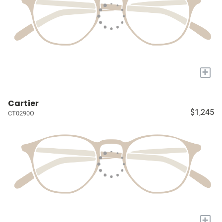
+
Cartier
$1,245
CT0290O
+