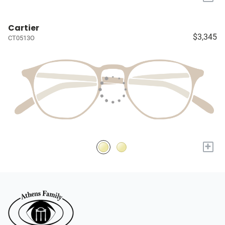
Cartier
$3,345
CT0513O
+