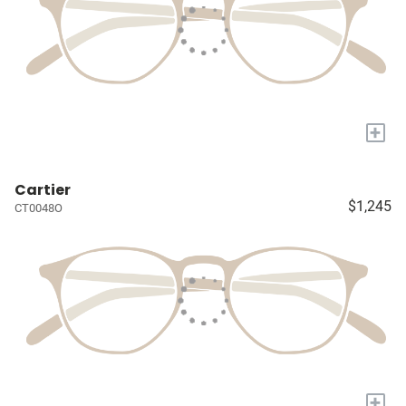
+
Cartier
$1,245
CT0048O
+