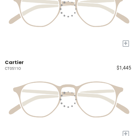
+
Cartier
$1,445
CT0511O
+