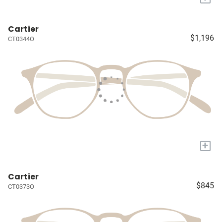
Cartier
$1,196
CT0344O
+
Cartier
$845
CT0373O