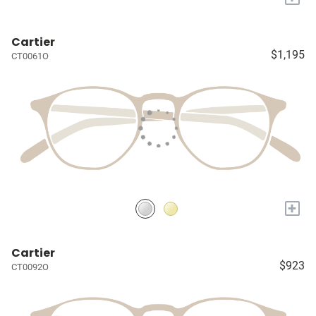
Cartier
$1,195
CT0061O
+
Cartier
$923
CT0092O