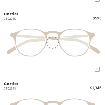
Cartier
$595
CT0291O
+
Cartier
$1,345
CT0299S