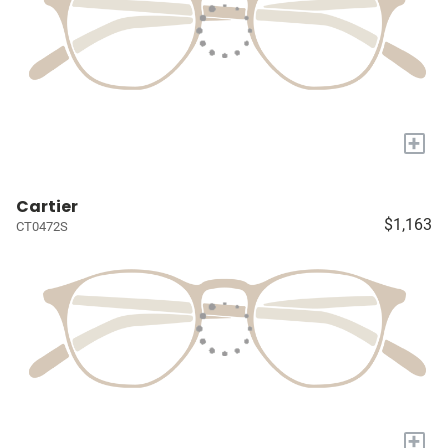
+
Cartier
$1,163
CT0472S
+