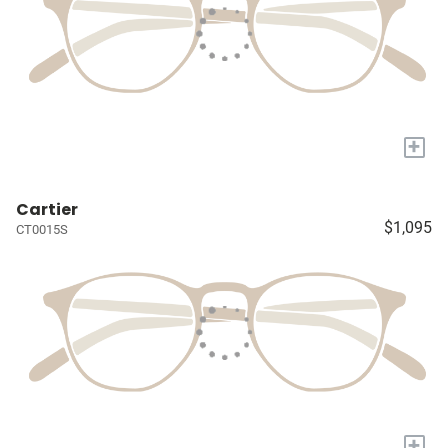
+
Cartier
$1,095
CT0015S
+