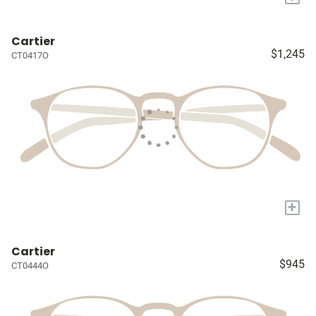
Cartier
$1,245
CT0417O
+
Cartier
$945
CT0444O