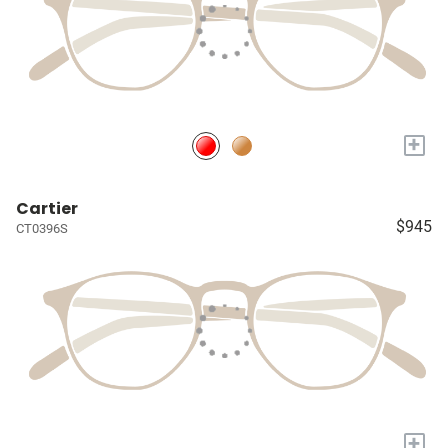
+
Cartier
$945
CT0396S
+