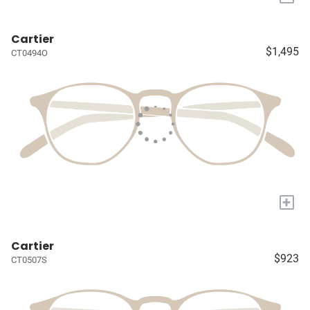
Cartier
$1,495
CT0494O
+
Cartier
$923
CT0507S