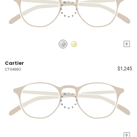
+
Cartier
$1,245
CT0488O
+