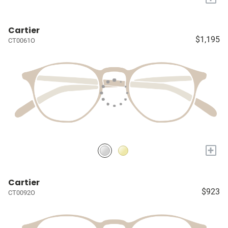
Cartier
$1,195
CT0061O
+
Cartier
$923
CT0092O