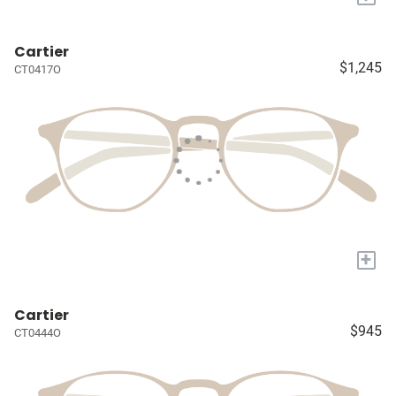
Cartier
$1,245
CT0417O
+
Cartier
$945
CT0444O