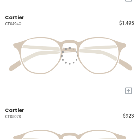
Cartier
$1,495
CT0494O
+
Cartier
$923
CT0507S