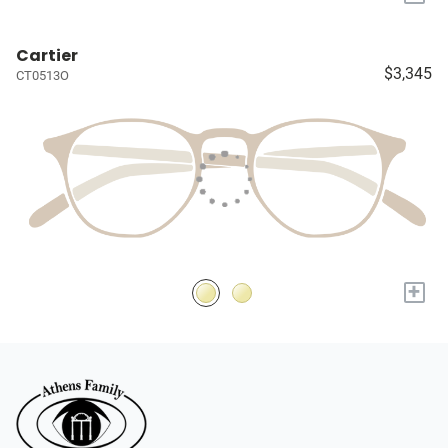
Cartier
$3,345
CT0513O
+