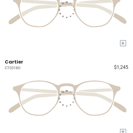
+
Cartier
$1,245
CT0318O
+