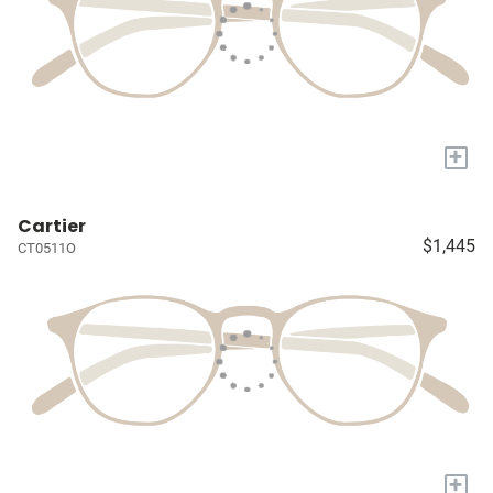
+
Cartier
$1,445
CT0511O
+