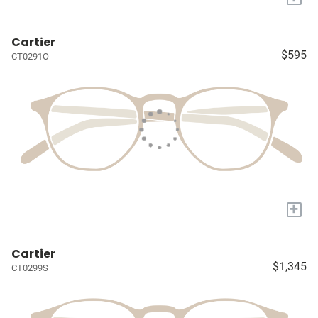
Cartier
$595
CT0291O
+
Cartier
$1,345
CT0299S