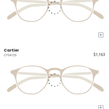
+
Cartier
$1,163
CT0472S
+