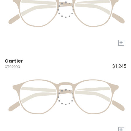
+
Cartier
$1,245
CT0290O
+