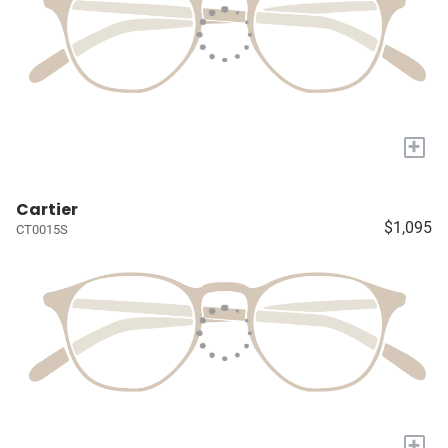
+
Cartier
$1,095
CT0015S
+