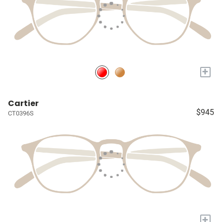
+
Cartier
$945
CT0396S
+