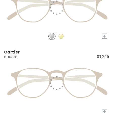
+
Cartier
$1,245
CT0488O
+