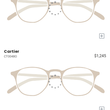
+
Cartier
$1,245
CT0048O
+