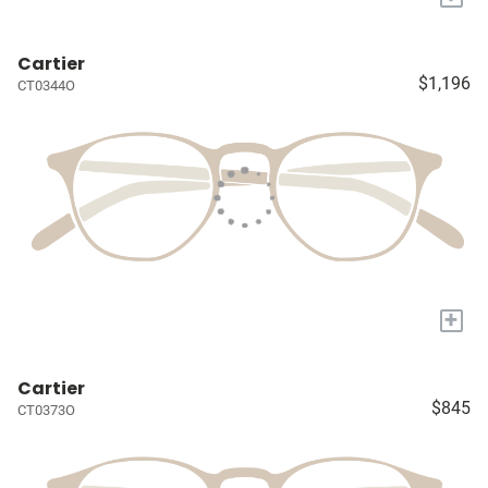
Cartier
$1,196
CT0344O
+
Cartier
$845
CT0373O