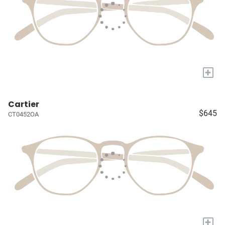
+
Cartier
$645
CT0452OA
+