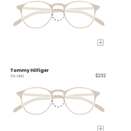
+
Tommy Hilfiger
$232
TH 1991
+