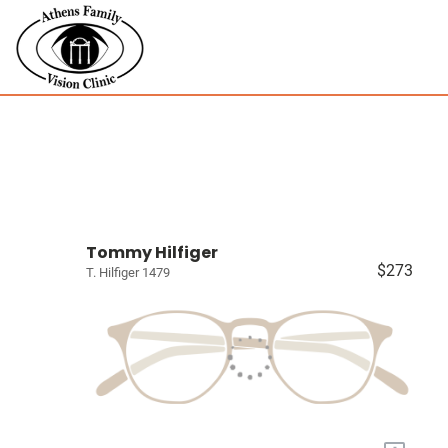
Tommy Hilfiger
$273
T. Hilfiger 1479