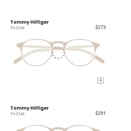
Tommy Hilfiger
$273
TH 2130
+
Tommy Hilfiger
$291
TH 2140