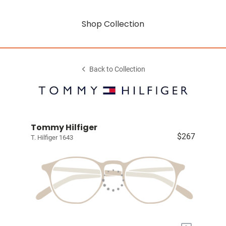
Shop Collection
Back to Collection
Tommy Hilfiger
$267
T. Hilfiger 1643