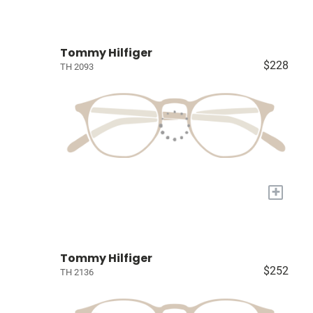
Tommy Hilfiger
$228
TH 2093
+
Tommy Hilfiger
$252
TH 2136