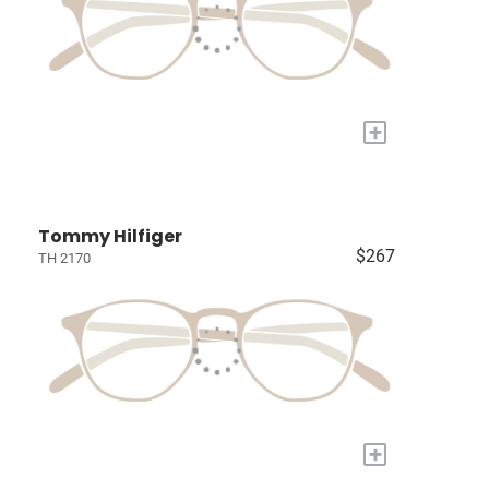
+
Tommy Hilfiger
$267
TH 2170
+