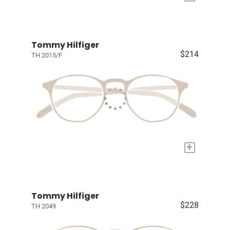
Tommy Hilfiger
$214
TH 2015/F
+
Tommy Hilfiger
$228
TH 2049