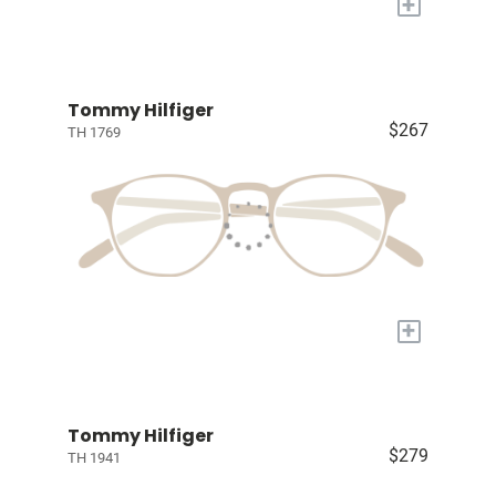
+
Tommy Hilfiger
$267
TH 1769
+
Tommy Hilfiger
$279
TH 1941