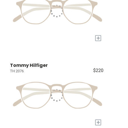
+
Tommy Hilfiger
$220
TH 2076
+